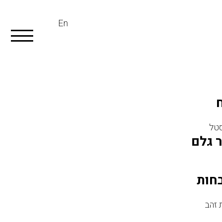
En
טל
 גלם
חות
זהב