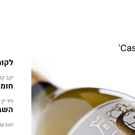
Cas
לקוח
יקב קס
חומר
נייר יין
השב
הטבעת 